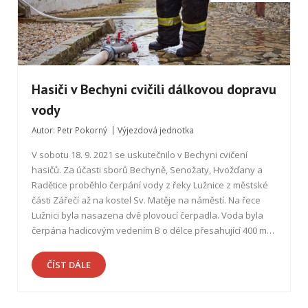
Hasiči v Bechyni cvičili dálkovou dopravu
vody
Autor:
Petr Pokorný
Výjezdová jednotka
V sobotu 18. 9. 2021 se uskutečnilo v Bechyni cvičení
hasičů. Za účasti sborů Bechyně, Senožaty, Hvožďany a
Radětice proběhlo čerpání vody z řeky Lužnice z městské
části Zářečí až na kostel Sv. Matěje na náměstí. Na řece
Lužnici byla nasazena dvě plovoucí čerpadla. Voda byla
čerpána hadicovým vedením B o délce přesahující 400 m…
ČÍST DÁLE