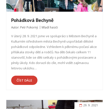
Pohádková Bechyně
Autor:
Petr Pokorný
Mladí hasiči
V úterý 28. 9. 2021 jsme ve spolupráci s Městem Bechyně a
Kulturním střediskem města Bechyně uspořádali dětské
pohádkové odpoledne. Vzhledem k pěknému počasí akce
přilákala stovky dětí a rodičů. Na děti čekalo celkem 11
stanovišť, kde se děti setkaly s pohádkovými postavami a
plnily úkoly. Kdo dorazil do cíle, mohl vidět zajímavou
letovou ukázku…
ČÍST DÁLE
29. 9. 2021