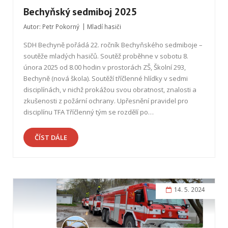
Bechyňský sedmiboj 2025
Autor:
Petr Pokorný
Mladí hasiči
SDH Bechyně pořádá 22. ročník Bechyňského sedmiboje –
soutěže mladých hasičů. Soutěž proběhne v sobotu 8.
února 2025 od 8.00 hodin v prostorách ZŠ, Školní 293,
Bechyně (nová škola). Soutěží tříčlenné hlídky v sedmi
disciplínách, v nichž prokážou svou obratnost, znalosti a
zkušenosti z požární ochrany. Upřesnění pravidel pro
disciplínu TFA Tříčlenný tým se rozdělí po…
ČÍST DÁLE
14. 5. 2024