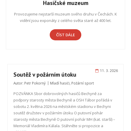
Hasičské muzeum
Provozujeme nejstarší muzeum svého druhu v Čechách. K
vidění jsou exponáty z celého světa staré až 400 let.
ČÍST DÁLE
11. 3. 2026
Soutěž v požárním útoku
Autor:
Petr Pokorný
Mladí hasiči
,
Požární sport
POZVÁNKA Sbor dobrovolných hasičů Bechyně za
podpory starosty města Bechyně a OSH Tábor pořádá v
sobotu 2. května 2026 na městském stadionu v Bechyni
soutěž družstev v požárním útoku O putovní pohár
starosty města Bechyně O putovní pohár MH (kat. starší) –
Memoriál Vladimíra Kálala. Stáhněte si propozice a