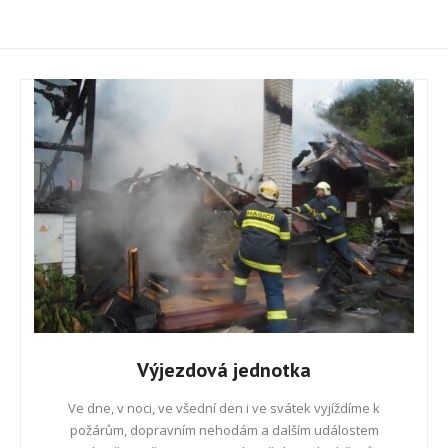
Výjezdová jednotka
Ve dne, v noci, ve všední den i ve svátek vyjíždíme k
požárům, dopravním nehodám a dalším událostem