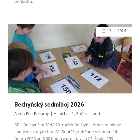
přihlášku.
13. 1. 2026
Bechyňský sedmiboj 2026
Autor:
Petr Pokorný
Mladí hasiči
,
Požární sport
SDH Bechyně pořádá 23. ročník Bechyňského sedmiboje –
soutěže mladých hasičů. Soutěž proběhne v sobotu 14.
února 2026 od 8.00 hodin v prostorách ZŠ, Školní 293,