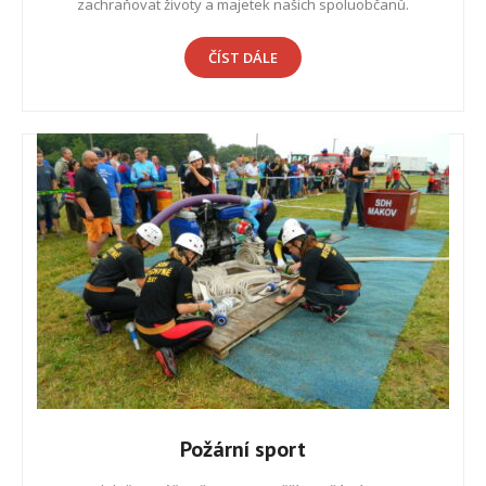
zachraňovat životy a majetek našich spoluobčanů.
ČÍST DÁLE
Požární sport