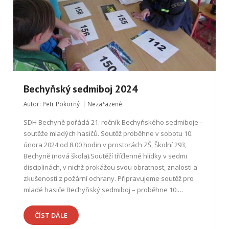
Bechyňský sedmiboj 2024
Autor:
Petr Pokorný
Nezařazené
SDH Bechyně pořádá 21. ročník Bechyňského sedmiboje –
soutěže mladých hasičů. Soutěž proběhne v sobotu 10.
února 2024 od 8.00 hodin v prostorách ZŠ, Školní 293,
Bechyně (nová škola).Soutěží tříčlenné hlídky v sedmi
disciplinách, v nichž prokážou svou obratnost, znalosti a
zkušenosti z požární ochrany. Připravujeme soutěž pro
mladé hasiče Bechyňský sedmiboj – proběhne 10.…
ČÍST DÁLE