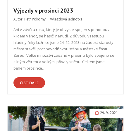
Výjezdy v prosinci 2023
Autor:
Petr Pokorný
Výjezdová jednotka
Ani v závěru roku, který je obvykle spojen s pohodou a
klidem Vánoc, se hasiči nenudí. Z důvodu vzestupu
hladiny řeky Lužnice jsme 24. 12. 2023 na žádost starosty
města stavěli protipovodňovou stěnu v městské části
Zářečí. Velké množství zásahů v prosinci bylo spojeno se
silným větrem a velkými přívaly sněhu. Celkem jsme
během prosince…
ČÍST DÁLE
29. 9. 2021