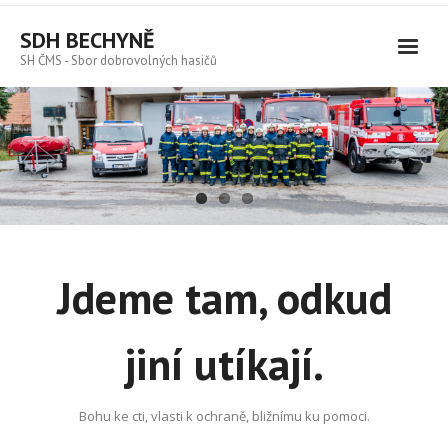
Skip
to
SDH BECHYNĚ
content
SH ČMS - Sbor dobrovolných hasičů
Jdeme tam, odkud
jiní utíkají.
Bohu ke cti, vlasti k ochraně, bližnímu ku pomoci.